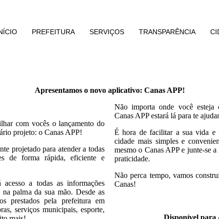
NÍCIO
PREFEITURA
SERVIÇOS
TRANSPARÊNCIA
CI
Apresentamos o novo aplicativo: Canas APP!
Não importa onde você esteja 
Canas APP estará lá para te ajudar
ilhar com vocês o lançamento do
ário projeto: o Canas APP!
É hora de facilitar a sua vida e
cidade mais simples e convenie
nte projetado para atender a todas
mesmo o Canas APP e junte-se a 
s de forma rápida, eficiente e
praticidade.
Não perca tempo, vamos construi
acesso a todas as informações
Canas!
e na palma da sua mão. Desde as
ços prestados pela prefeitura em
ras, serviços municipais, esporte,
Disponível para
ito mais!